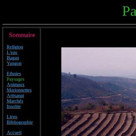
Pa
Sommaire
Religion
L'eau
Bagan
Yangon
Ethnies
Paysages
Animaux
Marionnettes
Artisanat
Marchés
Insolite
Liens
Bibliographie
Accueil