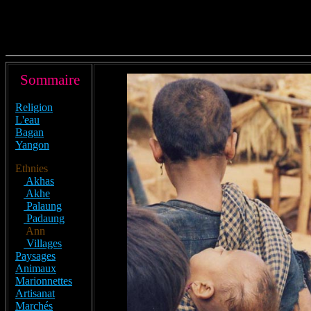
Sommaire
Religion
L'eau
Bagan
Yangon
Ethnies
Akhas
Akhe
Palaung
Padaung
Ann
Villages
Paysages
Animaux
Marionnettes
Artisanat
Marchés